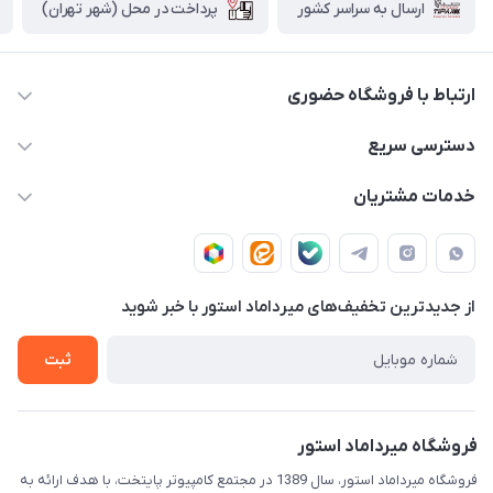
پرداخت در محل (شهر تهران)
ارسال به سراسر کشور
ارتباط با فروشگاه حضوری
02188874370 - 02188874371
دسترسی سریع
info@mirdamadstore.com
صـفـحـه اصـلـی
خدمات مشتریان
تهران - خیابان ولیعصر(عج) - بلوار میرداماد - مجتمع کامپیوتر
حـسـاب کـاربـری
قـوانـیـن و مـقـررات
پایتخت - طبقه اول - واحد 172
دربـاره مـیـردامـاد اسـتـور
روش هـای پـرداخـت
از جدید‌ترین تخفیف‌های میرداماد استور با‌ خبر شوید
تـیـکـت بـه پـشـتـیـبـانـی
ثبت
فروشگاه میرداماد استور
فروشگاه میرداماد استور، سال 1389 در مجتمع کامپیوتر پایتخت، با هدف ارائه به