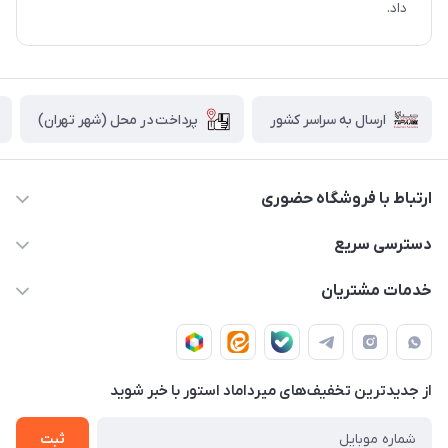
داد.
پرداخت در محل (شهر تهران)
ارسال به سراسر کشور
ارتباط با فروشگاه حضوری
02188874370 - 02188874371
دسترسی سریع
info@mirdamadstore.com
صـفـحـه اصـلـی
خدمات مشتریان
تهران - خیابان ولیعصر(عج) - بلوار میرداماد - مجتمع کامپیوتر
حـسـاب کـاربـری
قـوانـیـن و مـقـررات
پایتخت - طبقه اول - واحد 172
دربـاره مـیـردامـاد اسـتـور
روش هـای پـرداخـت
از جدید‌ترین تخفیف‌های میرداماد استور با‌ خبر شوید
تـیـکـت بـه پـشـتـیـبـانـی
ثبت