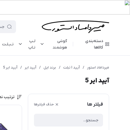
دسته‌بندی
گوشی
لـپ
تـبـلـت
کالاها
هوشمند
تـاپ
میرداماد استور
/
آیپد I تبلت
/
برند اپل
/
آیپد ایر
/
آیپد ایر 5
آیپد ایر 5
ترتیب نم
فیلتر ها
حذف فیلترها