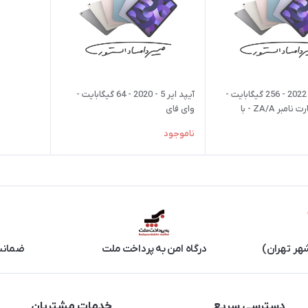
آیپد ایر 5 - 2022 - 256 گیگابایت -
آیپد ایر 5 - 2020 - 64 گیگابایت -
وای فای - پارت نامبر ZA/A - با
وای فای
ناموجود
هر تهران)
درگاه امن به پرداخت ملت
ضمانت 
دسترسی سریع
خدمات مشتریان