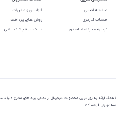
صـفـحـه اصـلـی
قـوانـیـن و مـقـررات
حـسـاب کـاربـری
روش هـای پـرداخـت
دربـاره مـیـردامـاد اسـتـور
تـیـکـت بـه پـشـتـیـبـانـی
مجتمع کامپیوتر پایتخت، با هدف ارائه به روز ترین محصولات دیجیتال از تمامی برند های مطرح دنیا
ما عزیزان فراهم کند.