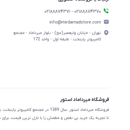
02188874370 - 02188874371
info@mirdamadstore.com
تهران - خیابان ولیعصر(عج) - بلوار میرداماد - مجتمع
کامپیوتر پایتخت - طبقه اول - واحد 172
فروشگاه میرداماد استور
فروشگاه میرداماد استور، سال 1389 در 
تا تجربه یک خرید بی نقص و مطمئن را با نازل ترین قیمت، برای ش