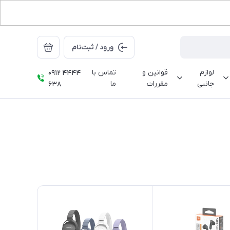
ورود / ثبت‌نام
لوازم
قوانین و
تماس با
0912 4444
جانبی
مقررات
ما
638