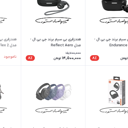
 سیم برند جی بی ال -
هندزفری بی سیم برند جی بی ال -
هندزفری بی
مدل Reflect Aero
مدل VIBE Flex 2
15,700,000
ناموجود
14,500,000
8٪
8٪
تومان
تومان