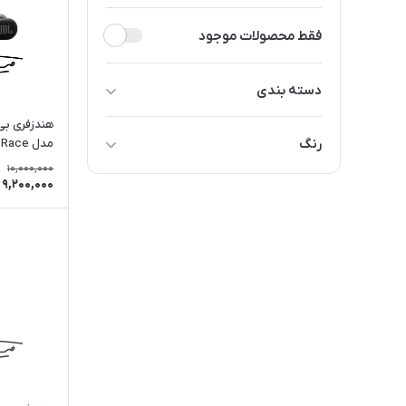
فقط محصولات موجود
دسته بندی
هندزفری بی
هدفون
رنگ
مدل Endurance Race
هندزفری بی سیم
10,000,000
آبی
9,200,000
مشکی
بنفش
سفید