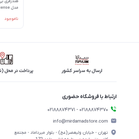
هندزفری بی
مدل Soundgear Sense
ناموجود
ارسال به سراسر کشور
پرداخت در محل (ش
ارتباط با فروشگاه حضوری
02188874370 - 02188874371
info@mirdamadstore.com
تهران - خیابان ولیعصر(عج) - بلوار میرداماد - مجتمع