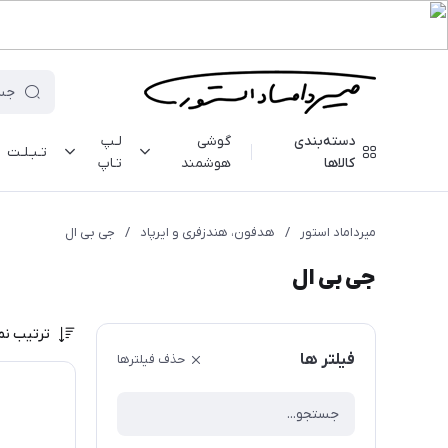
دسته‌بندی
گوشی
لـپ
تـبـلـت
کالاها
هوشمند
تـاپ
میرداماد استور
/
هدفون، هندزفری و ایرپاد
/
جی بی ال
جی بی ال
ترتیب نم
فیلتر ها
حذف فیلترها