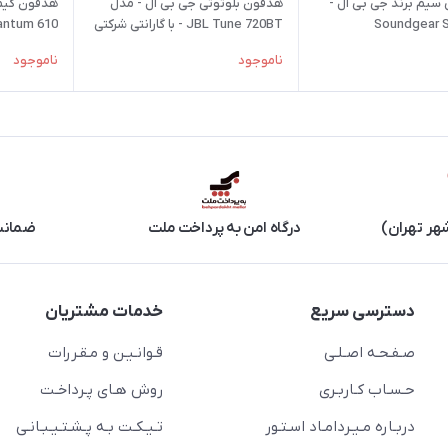
 سیم برند جی بی ال -
هدفون بلوتوثی جی بی ال - مدل
هدفون گیم
JBL Tune 720BT - با گارانتی شرکتی
antum 610
ناموجود
ناموجود
هر تهران)
درگاه امن به پرداخت ملت
ضمانت 
دسترسی سریع
خدمات مشتریان
صـفـحـه اصـلـی
قـوانـیـن و مـقـررات
حـسـاب کـاربـری
روش هـای پـرداخـت
دربـاره مـیـردامـاد اسـتـور
تـیـکـت بـه پـشـتـیـبـانـی