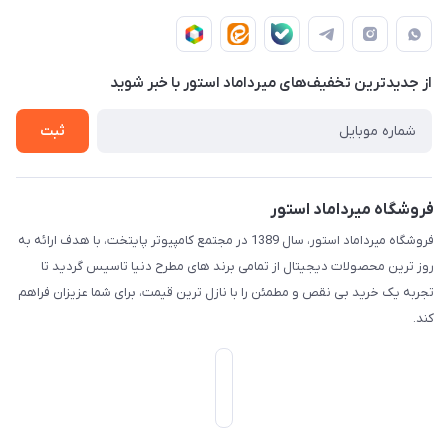
تهران - خیابان ولیعصر(عج) - بلوار میرداماد - مجتمع کامپیوتر
حـسـاب کـاربـری
قـوانـیـن و مـقـررات
پایتخت - طبقه اول - واحد 172
دربـاره مـیـردامـاد اسـتـور
روش هـای پـرداخـت
از جدید‌ترین تخفیف‌های میرداماد استور با‌ خبر شوید
تـیـکـت بـه پـشـتـیـبـانـی
ثبت
فروشگاه میرداماد استور
فروشگاه میرداماد استور، سال 1389 در مجتمع کامپیوتر پایتخت، با هدف ارائه به
روز ترین محصولات دیجیتال از تمامی برند های مطرح دنیا تاسیس گردید تا
تجربه یک خرید بی نقص و مطمئن را با نازل ترین قیمت، برای شما عزیزان فراهم
کند.