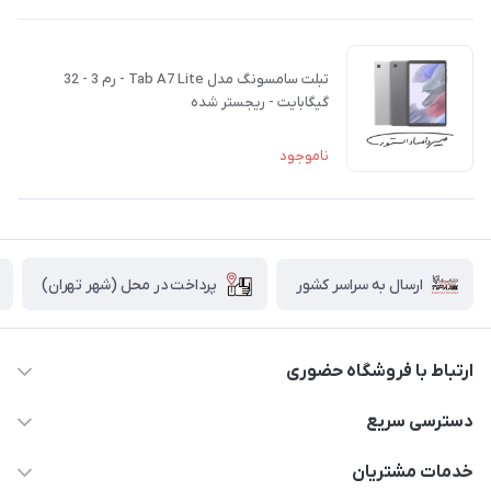
تبلت سامسونگ مدل Tab A7 Lite - رم 3 - 32
گیگابایت - ریجستر شده
ناموجود
پرداخت در محل (شهر تهران)
ارسال به سراسر کشور
ارتباط با فروشگاه حضوری
02188874370 - 02188874371
دسترسی سریع
info@mirdamadstore.com
صـفـحـه اصـلـی
خدمات مشتریان