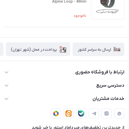
Alpine Loop - 49mm
ناموجود
پرداخت در محل (شهر تهران)
ارسال به سراسر کشور
ارتباط با فروشگاه حضوری
02188874370 - 02188874371
دسترسی سریع
info@mirdamadstore.com
صـفـحـه اصـلـی
خدمات مشتریان
تهران - خیابان ولیعصر(عج) - بلوار میرداماد - مجتمع کامپیوتر
حـسـاب کـاربـری
قـوانـیـن و مـقـررات
پایتخت - طبقه اول - واحد 172
دربـاره مـیـردامـاد اسـتـور
روش هـای پـرداخـت
از جدید‌ترین تخفیف‌های میرداماد استور با‌ خبر شوید