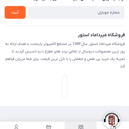
تـیـکـت بـه پـشـتـیـبـانـی
ثبت
فروشگاه میرداماد استور
فروشگاه میرداماد استور، سال 1389 در مجتمع کامپیوتر پایتخت، با هدف ارائه به
روز ترین محصولات دیجیتال از تمامی برند های مطرح دنیا تاسیس گردید تا
تجربه یک خرید بی نقص و مطمئن را با نازل ترین قیمت، برای شما عزیزان فراهم
کند.