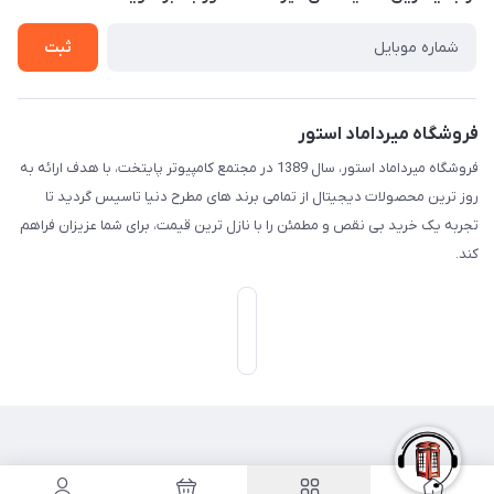
تـیـکـت بـه پـشـتـیـبـانـی
ثبت
فروشگاه میرداماد استور
فروشگاه میرداماد استور، سال 1389 در مجتمع کامپیوتر پایتخت، با هدف ارائه به
روز ترین محصولات دیجیتال از تمامی برند های مطرح دنیا تاسیس گردید تا
تجربه یک خرید بی نقص و مطمئن را با نازل ترین قیمت، برای شما عزیزان فراهم
کند.