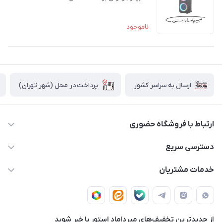
ناموجود
پرداخت در محل (شهر تهران)
ارسال به سراسر کشور
ارتباط با فروشگاه حضوری
02188874370 - 02188874371
دسترسی سریع
info@mirdamadstore.com
صـفـحـه اصـلـی
خدمات مشتریان
تهران - خیابان ولیعصر(عج) - بلوار میرداماد - مجتمع کامپیوتر
حـسـاب کـاربـری
قـوانـیـن و مـقـررات
پایتخت - طبقه اول - واحد 172
دربـاره مـیـردامـاد اسـتـور
روش هـای پـرداخـت
از جدید‌ترین تخفیف‌های میرداماد استور با‌ خبر شوید