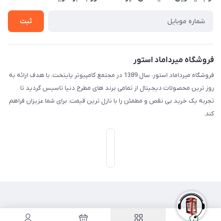
تـیـکـت بـه پـشـتـیـبـانـی
ثبت
فروشگاه میرداماد استور
فروشگاه میرداماد استور، سال 1389 در مجتمع کامپیوتر پایتخت، با هدف ارائه به
روز ترین محصولات دیجیتال از تمامی برند های مطرح دنیا تاسیس گردید تا
تجربه یک خرید بی نقص و مطمئن را با نازل ترین قیمت، برای شما عزیزان فراهم
کند.