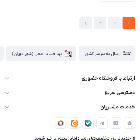
3
2
1
پرداخت در محل (شهر تهران)
ارسال به سراسر کشور
ارتباط با فروشگاه حضوری
02188874370 - 02188874371
دسترسی سریع
info@mirdamadstore.com
صـفـحـه اصـلـی
خدمات مشتریان
تهران - خیابان ولیعصر(عج) - بلوار میرداماد - مجتمع کامپیوتر
حـسـاب کـاربـری
قـوانـیـن و مـقـررات
پایتخت - طبقه اول - واحد 172
دربـاره مـیـردامـاد اسـتـور
روش هـای پـرداخـت
از جدید‌ترین تخفیف‌های میرداماد استور با‌ خبر شوید