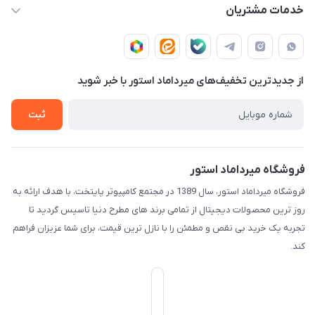
info@mirdamadstore.com
صـفـحـه اصـلـی
خدمات مشتریان
تهران - خیابان ولیعصر(عج) - بلوار میرداماد - مجتمع کامپیوتر
حـسـاب کـاربـری
قـوانـیـن و مـقـررات
پایتخت - طبقه اول - واحد 172
دربـاره مـیـردامـاد اسـتـور
روش هـای پـرداخـت
از جدید‌ترین تخفیف‌های میرداماد استور با‌ خبر شوید
تـیـکـت بـه پـشـتـیـبـانـی
ثبت
فروشگاه میرداماد استور
فروشگاه میرداماد استور، سال 1389 در مجتمع کامپیوتر پایتخت، با هدف ارائه به
روز ترین محصولات دیجیتال از تمامی برند های مطرح دنیا تاسیس گردید تا
تجربه یک خرید بی نقص و مطمئن را با نازل ترین قیمت، برای شما عزیزان فراهم
کند.