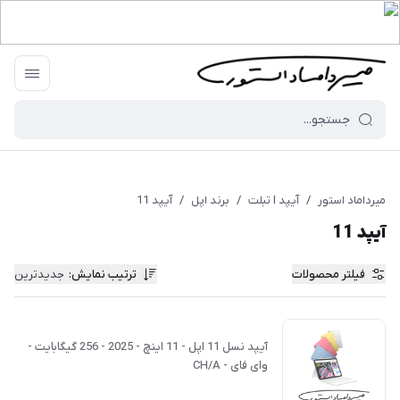
میرداماد استور
/
آیپد I تبلت
/
برند اپل
/
آیپد 11
آیپد 11
فیلتر محصولات
ترتیب نمایش
:
جدیدترین
آیپد نسل 11 اپل - 11 اینچ - 2025 - 256 گیگابایت -
وای فای - CH/A