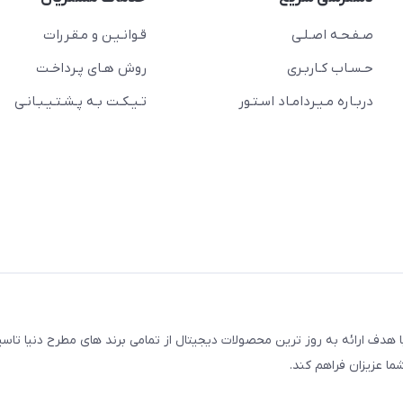
صـفـحـه اصـلـی
قـوانـیـن و مـقـررات
حـسـاب کـاربـری
روش هـای پـرداخـت
دربـاره مـیـردامـاد اسـتـور
تـیـکـت بـه پـشـتـیـبـانـی
مجتمع کامپیوتر پایتخت، با هدف ارائه به روز ترین محصولات دیجیتال از تمامی برند های مطرح دنیا
ما عزیزان فراهم کند.