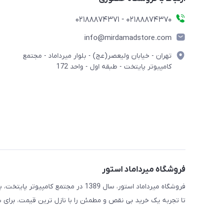
02188874370 - 02188874371
info@mirdamadstore.com
تهران - خیابان ولیعصر(عج) - بلوار میرداماد - مجتمع
کامپیوتر پایتخت - طبقه اول - واحد 172
فروشگاه میرداماد استور
فروشگاه میرداماد استور، سال 1389 در 
تا تجربه یک خرید بی نقص و مطمئن را با نازل ترین قیمت، برای ش