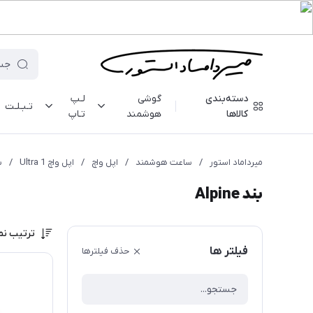
دسته‌بندی
گوشی
لـپ
تـبـلـت
کالاها
هوشمند
تـاپ
میرداماد استور
/
ساعت هوشمند
/
اپل واچ
/
اپل واچ Ultra 1
/
بن
بند Alpine
ترتیب نم
فیلتر ها
حذف فیلترها