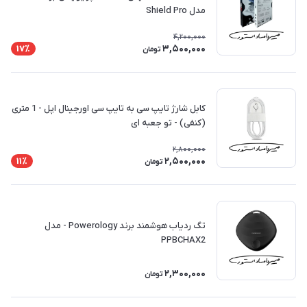
مدل Shield Pro
4,200,000
3,500,000
17٪
تومان
کابل شارژ تایپ سی به تایپ سی اورجینال اپل - 1 متری
(کنفی) - تو جعبه ای
2,800,000
2,500,000
11٪
تومان
تگ ردیاب هوشمند برند Powerology - مدل
PPBCHAX2
2,300,000
تومان