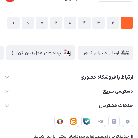
8
7
6
5
4
3
2
1
پرداخت در محل (شهر تهران)
ارسال به سراسر کشور
ارتباط با فروشگاه حضوری
02188874370 - 02188874371
دسترسی سریع
info@mirdamadstore.com
صـفـحـه اصـلـی
خدمات مشتریان
تهران - خیابان ولیعصر(عج) - بلوار میرداماد - مجتمع کامپیوتر
حـسـاب کـاربـری
قـوانـیـن و مـقـررات
پایتخت - طبقه اول - واحد 172
دربـاره مـیـردامـاد اسـتـور
روش هـای پـرداخـت
از جدید‌ترین تخفیف‌های میرداماد استور با‌ خبر شوید