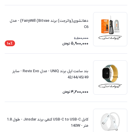
دهانشوی(واترجت) برند FairyWill (Bitvae) - مدل
C6
6,500,000
5,900,000
10٪
تومان
بند ساعت اپل برند UNIQ - مدل Revix Evo - سایز
42/44/45/49
4,200,000
تومان
کابل USB-C to USB-C کنفی برند Jinsdar - طول 1.8
متر - 140W