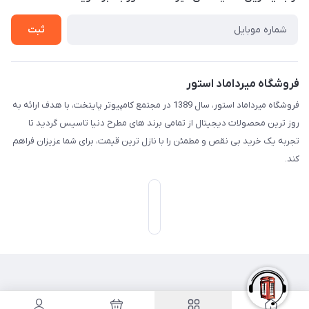
تـیـکـت بـه پـشـتـیـبـانـی
ثبت
فروشگاه میرداماد استور
فروشگاه میرداماد استور، سال 1389 در مجتمع کامپیوتر پایتخت، با هدف ارائه به
روز ترین محصولات دیجیتال از تمامی برند های مطرح دنیا تاسیس گردید تا
تجربه یک خرید بی نقص و مطمئن را با نازل ترین قیمت، برای شما عزیزان فراهم
کند.