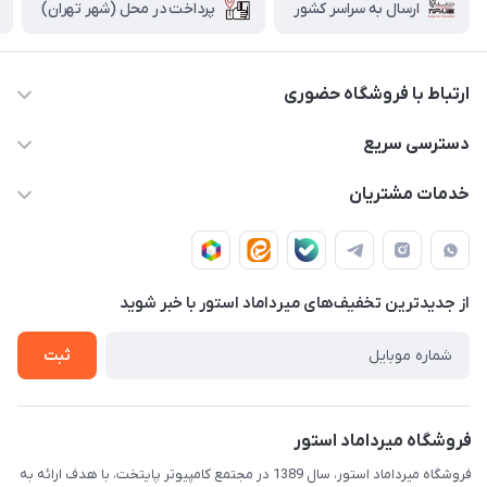
پرداخت در محل (شهر تهران)
ارسال به سراسر کشور
ارتباط با فروشگاه حضوری
02188874370 - 02188874371
دسترسی سریع
info@mirdamadstore.com
صـفـحـه اصـلـی
خدمات مشتریان
تهران - خیابان ولیعصر(عج) - بلوار میرداماد - مجتمع کامپیوتر
حـسـاب کـاربـری
قـوانـیـن و مـقـررات
پایتخت - طبقه اول - واحد 172
دربـاره مـیـردامـاد اسـتـور
روش هـای پـرداخـت
از جدید‌ترین تخفیف‌های میرداماد استور با‌ خبر شوید
تـیـکـت بـه پـشـتـیـبـانـی
ثبت
فروشگاه میرداماد استور
فروشگاه میرداماد استور، سال 1389 در مجتمع کامپیوتر پایتخت، با هدف ارائه به