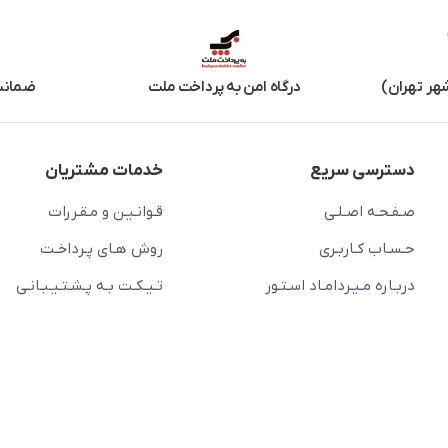
هر تهران)
درگاه امن به پرداخت ملت
ضمانت 
دسترسی سریع
خدمات مشتریان
صـفـحـه اصـلـی
قـوانـیـن و مـقـررات
حـسـاب کـاربـری
روش هـای پـرداخـت
دربـاره مـیـردامـاد اسـتـور
تـیـکـت بـه پـشـتـیـبـانـی