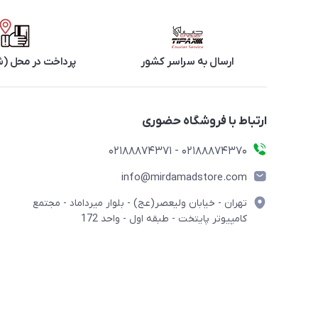
ارسال به سراسر کشور
پرداخت در محل (ش
ارتباط با فروشگاه حضوری
02188874370 - 02188874371
info@mirdamadstore.com
تهران - خیابان ولیعصر(عج) - بلوار میرداماد - مجتمع
کامپیوتر پایتخت - طبقه اول - واحد 172