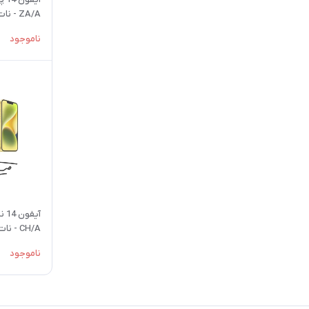
ZA/A - نات اکتیو
سفید
ناموجود
CH/A - نات اکتیو - با گارانتی شرکتی
ناموجود