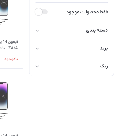
فقط محصولات موجود
دسته بندی
14 پرومکس
برند
ZA/A - نات اکتیو
14 پرو
ناموجود
اپل
14 نرمال
رنگ
قرمز
زرد
آبی
مشکی
طلایی
بنفش