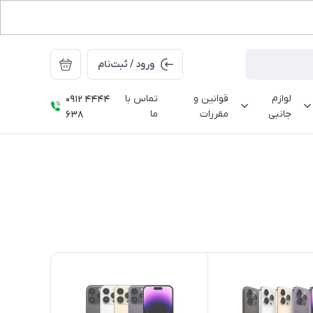
ورود / ثبت‌نام
لوازم
قوانین و
تماس با
0912 4444
جانبی
مقررات
ما
638