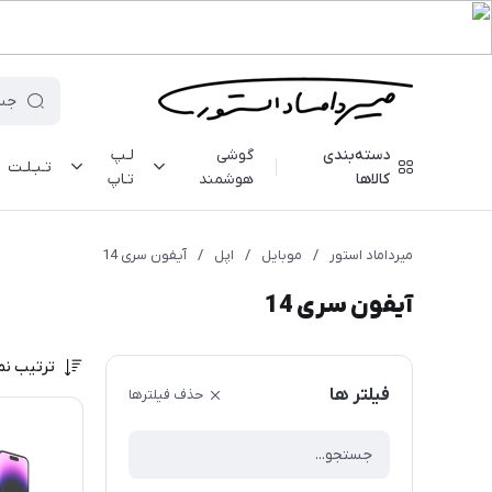
دسته‌بندی
گوشی
لـپ
تـبـلـت
کالاها
هوشمند
تـاپ
میرداماد استور
/
موبایل
/
اپل
/
آیفون سری 14
آیفون سری 14
ترتیب نم
فیلتر ها
حذف فیلترها