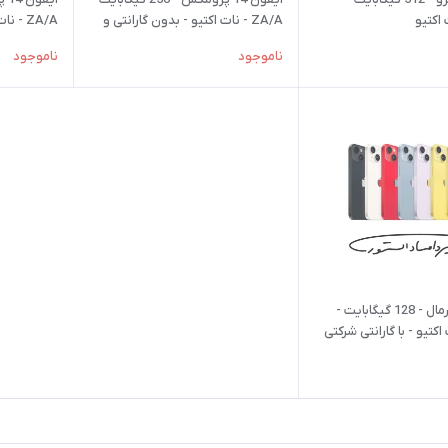
ZA/A - نات اکتیو - بدون گارانتی و
ZA/A - نات اکتیو
رجیستری
ناموجود
ناموجود
آیفون 14 نرمال - 128 گیگابایت -