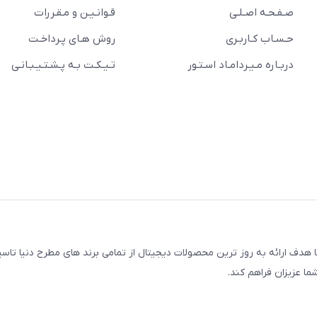
صـفـحـه اصـلـی
قـوانـیـن و مـقـررات
حـسـاب کـاربـری
روش هـای پـرداخـت
دربـاره مـیـردامـاد اسـتـور
تـیـکـت بـه پـشـتـیـبـانـی
مجتمع کامپیوتر پایتخت، با هدف ارائه به روز ترین محصولات دیجیتال از تمامی برند های مطرح دنیا
ما عزیزان فراهم کند.