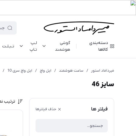
دسته‌بندی
گوشی
لـپ
تـبـلـت
کالاها
هوشمند
تـاپ
میرداماد استور
/
ساعت هوشمند
/
اپل واچ
/
اپل واچ سری 10
/
سایز 46
ترتیب نم
فیلتر ها
حذف فیلترها