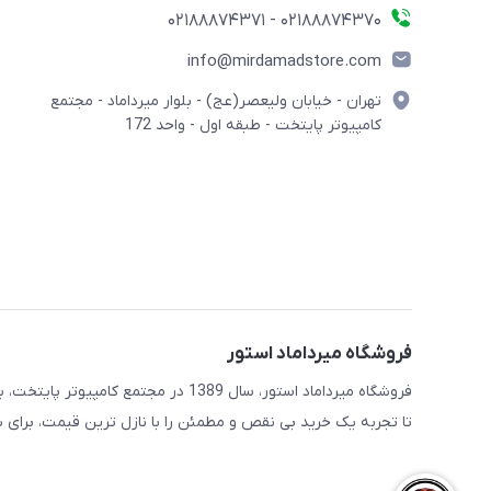
02188874370 - 02188874371
info@mirdamadstore.com
تهران - خیابان ولیعصر(عج) - بلوار میرداماد - مجتمع
کامپیوتر پایتخت - طبقه اول - واحد 172
فروشگاه میرداماد استور
فروشگاه میرداماد استور، سال 1389 در 
تا تجربه یک خرید بی نقص و مطمئن را با نازل ترین قیمت، برای ش