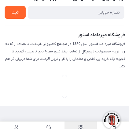
تـیـکـت بـه پـشـتـیـبـانـی
ثبت
فروشگاه میرداماد استور
فروشگاه میرداماد استور، سال 1389 در مجتمع کامپیوتر پایتخت، با هدف ارائه به
روز ترین محصولات دیجیتال از تمامی برند های مطرح دنیا تاسیس گردید تا
تجربه یک خرید بی نقص و مطمئن را با نازل ترین قیمت، برای شما عزیزان فراهم
کند.