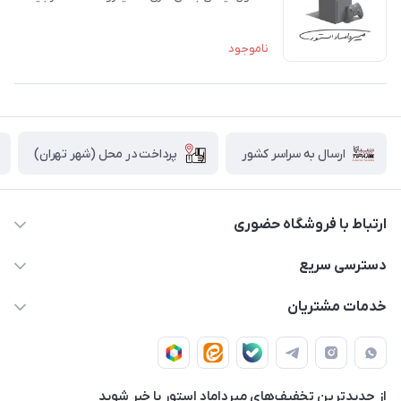
ناموجود
پرداخت در محل (شهر تهران)
ارسال به سراسر کشور
ارتباط با فروشگاه حضوری
02188874370 - 02188874371
دسترسی سریع
info@mirdamadstore.com
صـفـحـه اصـلـی
خدمات مشتریان
تهران - خیابان ولیعصر(عج) - بلوار میرداماد - مجتمع کامپیوتر
حـسـاب کـاربـری
قـوانـیـن و مـقـررات
پایتخت - طبقه اول - واحد 172
دربـاره مـیـردامـاد اسـتـور
روش هـای پـرداخـت
از جدید‌ترین تخفیف‌های میرداماد استور با‌ خبر شوید