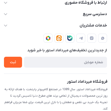
ارتباط با فروشگاه حضوری
02188874370 - 02188874371
دسترسی سریع
info@mirdamadstore.com
صـفـحـه اصـلـی
خدمات مشتریان
تهران - خیابان ولیعصر(عج) - بلوار میرداماد - مجتمع کامپیوتر
حـسـاب کـاربـری
قـوانـیـن و مـقـررات
پایتخت - طبقه اول - واحد 172
دربـاره مـیـردامـاد اسـتـور
روش هـای پـرداخـت
از جدید‌ترین تخفیف‌های میرداماد استور با‌ خبر شوید
تـیـکـت بـه پـشـتـیـبـانـی
ثبت
فروشگاه میرداماد استور
فروشگاه میرداماد استور، سال 1389 در مجتمع کامپیوتر پایتخت، با هدف ارائه به
روز ترین محصولات دیجیتال از تمامی برند های مطرح دنیا تاسیس گردید تا
تجربه یک خرید بی نقص و مطمئن را با نازل ترین قیمت، برای شما عزیزان فراهم
کند.