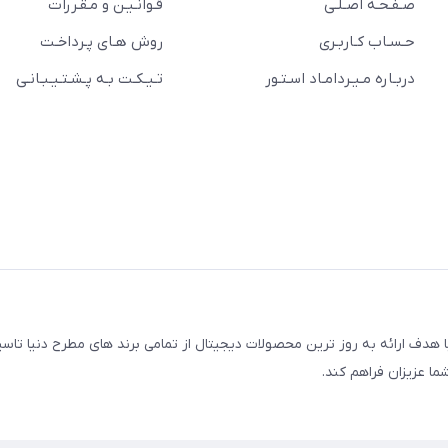
صـفـحـه اصـلـی
قـوانـیـن و مـقـررات
حـسـاب کـاربـری
روش هـای پـرداخـت
دربـاره مـیـردامـاد اسـتـور
تـیـکـت بـه پـشـتـیـبـانـی
مجتمع کامپیوتر پایتخت، با هدف ارائه به روز ترین محصولات دیجیتال از تمامی برند های مطرح دنیا
ما عزیزان فراهم کند.