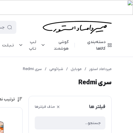
دسته‌بندی
گوشی
لـپ
تـبـلـت
کالاها
هوشمند
تـاپ
میرداماد استور
/
موبایل
/
شیائومی
/
سری Redmi
سری Redmi
ترتیب نم
فیلتر ها
حذف فیلترها