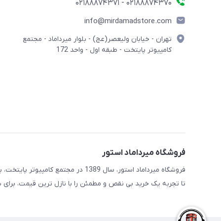
02188874370 - 02188874371
info@mirdamadstore.com
تهران - خیابان ولیعصر(عج) - بلوار میرداماد - مجتمع
کامپیوتر پایتخت - طبقه اول - واحد 172
فروشگاه میرداماد استور
فروشگاه میرداماد استور، سال 1389 در 
تا تجربه یک خرید بی نقص و مطمئن را با نازل ترین قیمت، برای ش