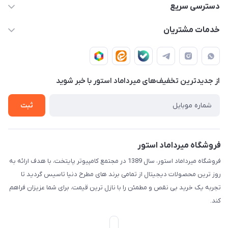
02188874370 - 02188874371
دسترسی سریع
info@mirdamadstore.com
صـفـحـه اصـلـی
خدمات مشتریان
تهران - خیابان ولیعصر(عج) - بلوار میرداماد - مجتمع کامپیوتر
حـسـاب کـاربـری
قـوانـیـن و مـقـررات
پایتخت - طبقه اول - واحد 172
دربـاره مـیـردامـاد اسـتـور
روش هـای پـرداخـت
از جدید‌ترین تخفیف‌های میرداماد استور با‌ خبر شوید
تـیـکـت بـه پـشـتـیـبـانـی
ثبت
فروشگاه میرداماد استور
فروشگاه میرداماد استور، سال 1389 در مجتمع کامپیوتر پایتخت، با هدف ارائه به
روز ترین محصولات دیجیتال از تمامی برند های مطرح دنیا تاسیس گردید تا
تجربه یک خرید بی نقص و مطمئن را با نازل ترین قیمت، برای شما عزیزان فراهم
کند.