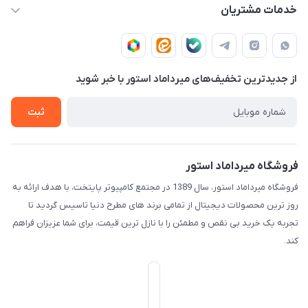
info@mirdamadstore.com
صـفـحـه اصـلـی
خدمات مشتریان
تهران - خیابان ولیعصر(عج) - بلوار میرداماد - مجتمع کامپیوتر
حـسـاب کـاربـری
قـوانـیـن و مـقـررات
پایتخت - طبقه اول - واحد 172
دربـاره مـیـردامـاد اسـتـور
روش هـای پـرداخـت
از جدید‌ترین تخفیف‌های میرداماد استور با‌ خبر شوید
تـیـکـت بـه پـشـتـیـبـانـی
ثبت
فروشگاه میرداماد استور
فروشگاه میرداماد استور، سال 1389 در مجتمع کامپیوتر پایتخت، با هدف ارائه به
روز ترین محصولات دیجیتال از تمامی برند های مطرح دنیا تاسیس گردید تا
تجربه یک خرید بی نقص و مطمئن را با نازل ترین قیمت، برای شما عزیزان فراهم
کند.