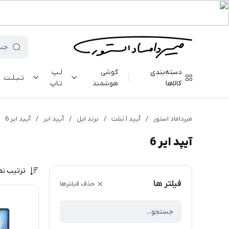
دسته‌بندی
گوشی
لـپ
تـبـلـت
کالاها
هوشمند
تـاپ
میرداماد استور
/
آیپد I تبلت
/
برند اپل
/
آیپد ایر
/
آیپد ایر 6
آیپد ایر 6
ترتیب نم
فیلتر ها
حذف فیلترها