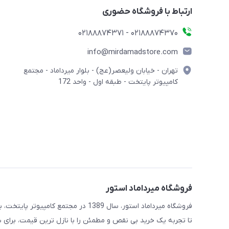
ارتباط با فروشگاه حضوری
02188874370 - 02188874371
info@mirdamadstore.com
تهران - خیابان ولیعصر(عج) - بلوار میرداماد - مجتمع
کامپیوتر پایتخت - طبقه اول - واحد 172
فروشگاه میرداماد استور
فروشگاه میرداماد استور، سال 1389 در 
تا تجربه یک خرید بی نقص و مطمئن را با نازل ترین قیمت، برای ش