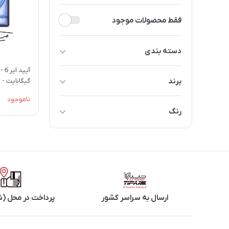
فقط محصولات موجود
دسته بندی
سایز 13 اینچ
برند
گیگابایت - وای
سایز 11 اینچ
ناموجود
اپل
رنگ
آبی
بنفش
خاکستری
ارسال به سراسر کشور
پرداخت در محل (ش