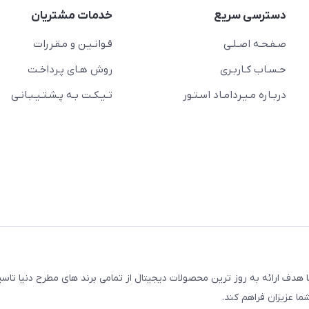
دسترسی سریع
خدمات مشتریان
صـفـحـه اصـلـی
قـوانـیـن و مـقـررات
حـسـاب کـاربـری
روش هـای پـرداخـت
دربـاره مـیـردامـاد اسـتـور
تـیـکـت بـه پـشـتـیـبـانـی
مجتمع کامپیوتر پایتخت، با هدف ارائه به روز ترین محصولات دیجیتال از تمامی برند های مطرح دنیا
ما عزیزان فراهم کند.