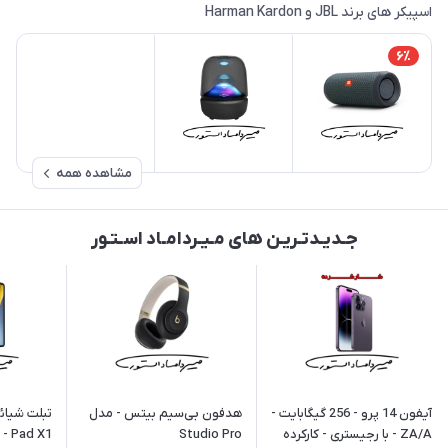
اسپیکر های برند JBL و Harman Kardon
6٪
مشاهده همه
جـدیـدتـریـن های مـیـردامـاد اسـتـور
آیفون 14 پرو - 256 گیگابایت -
هدفون بی‌سیم بیتس - مدل
ZA/A - با رجیستری - کارکرده
Studio Pro