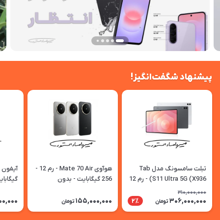
پیشنهاد شگفت‌انگیز!
تبلت سامسونگ مدل Tab
هوآوی Mate 70 Air - رم 12 -
S11 Ultra 5G (X936) - رم 12
256 گیگابایت - بدون
- 256 گیگابایت - با گارانتی و
رجیستری
با رجیس
310,000,000
رجیستری
00,000
155,000,000
306,000,000
2٪
تومان
تومان