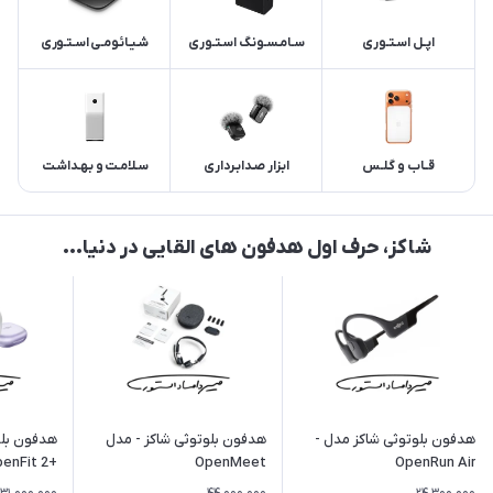
اپــل اسـتـوری
سـامـسـونـگ اسـتـوری
شـیـائـومـی اسـتـوری
قــاب و گـلـس
ابـزار صـدابـرداری
سـلامـت و بـهـداشـت
شاکز، حرف اول هدفون های القایی در دنیا...
هدفون بلوتوثی شاکز مدل -
هدفون بلوتوثی شاکز - مدل
هدفون بلو
+OpenFit 2
OpenMeet
OpenRun Air