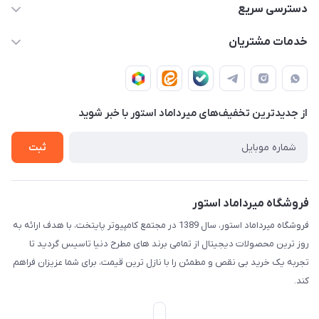
02188874370 - 02188874371
دسترسی سریع
info@mirdamadstore.com
صـفـحـه اصـلـی
خدمات مشتریان
تهران - خیابان ولیعصر(عج) - بلوار میرداماد - مجتمع کامپیوتر
حـسـاب کـاربـری
قـوانـیـن و مـقـررات
پایتخت - طبقه اول - واحد 172
دربـاره مـیـردامـاد اسـتـور
روش هـای پـرداخـت
از جدید‌ترین تخفیف‌های میرداماد استور با‌ خبر شوید
تـیـکـت بـه پـشـتـیـبـانـی
ثبت
فروشگاه میرداماد استور
فروشگاه میرداماد استور، سال 1389 در مجتمع کامپیوتر پایتخت، با هدف ارائه به
روز ترین محصولات دیجیتال از تمامی برند های مطرح دنیا تاسیس گردید تا
تجربه یک خرید بی نقص و مطمئن را با نازل ترین قیمت، برای شما عزیزان فراهم
کند.