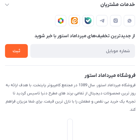
info@mirdamadstore.com
صـفـحـه اصـلـی
خدمات مشتریان
تهران - خیابان ولیعصر(عج) - بلوار میرداماد - مجتمع کامپیوتر
حـسـاب کـاربـری
قـوانـیـن و مـقـررات
پایتخت - طبقه اول - واحد 172
دربـاره مـیـردامـاد اسـتـور
روش هـای پـرداخـت
از جدید‌ترین تخفیف‌های میرداماد استور با‌ خبر شوید
تـیـکـت بـه پـشـتـیـبـانـی
ثبت
فروشگاه میرداماد استور
فروشگاه میرداماد استور، سال 1389 در مجتمع کامپیوتر پایتخت، با هدف ارائه به
روز ترین محصولات دیجیتال از تمامی برند های مطرح دنیا تاسیس گردید تا
تجربه یک خرید بی نقص و مطمئن را با نازل ترین قیمت، برای شما عزیزان فراهم
کند.