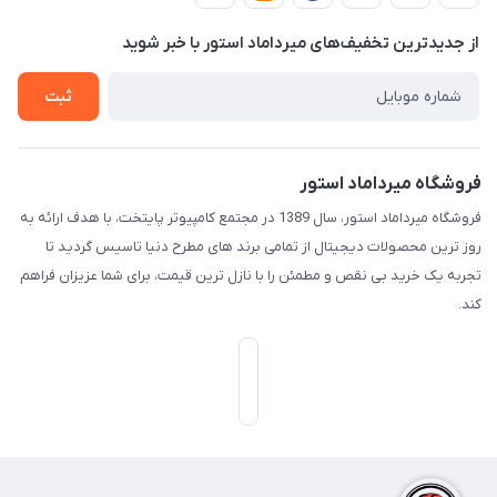
دربـاره مـیـردامـاد اسـتـور
روش هـای پـرداخـت
از جدید‌ترین تخفیف‌های میرداماد استور با‌ خبر شوید
تـیـکـت بـه پـشـتـیـبـانـی
ثبت
فروشگاه میرداماد استور
فروشگاه میرداماد استور، سال 1389 در مجتمع کامپیوتر پایتخت، با هدف ارائه به
روز ترین محصولات دیجیتال از تمامی برند های مطرح دنیا تاسیس گردید تا
تجربه یک خرید بی نقص و مطمئن را با نازل ترین قیمت، برای شما عزیزان فراهم
کند.