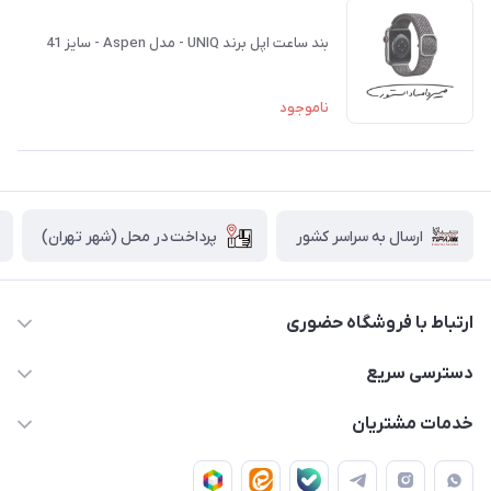
بند ساعت اپل برند UNIQ - مدل Aspen - سایز 41
ناموجود
پرداخت در محل (شهر تهران)
ارسال به سراسر کشور
ارتباط با فروشگاه حضوری
02188874370 - 02188874371
دسترسی سریع
info@mirdamadstore.com
صـفـحـه اصـلـی
خدمات مشتریان
تهران - خیابان ولیعصر(عج) - بلوار میرداماد - مجتمع کامپیوتر
حـسـاب کـاربـری
قـوانـیـن و مـقـررات
پایتخت - طبقه اول - واحد 172