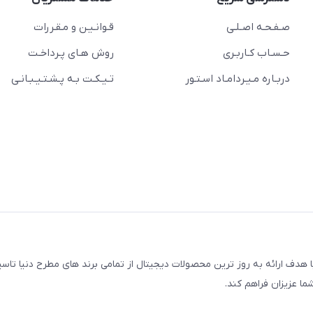
صـفـحـه اصـلـی
قـوانـیـن و مـقـررات
حـسـاب کـاربـری
روش هـای پـرداخـت
دربـاره مـیـردامـاد اسـتـور
تـیـکـت بـه پـشـتـیـبـانـی
مجتمع کامپیوتر پایتخت، با هدف ارائه به روز ترین محصولات دیجیتال از تمامی برند های مطرح دنیا
ما عزیزان فراهم کند.