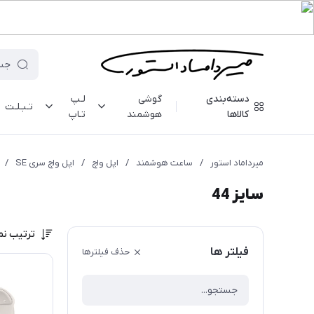
دسته‌بندی
گوشی
لـپ
تـبـلـت
کالاها
هوشمند
تـاپ
میرداماد استور
/
ساعت هوشمند
/
اپل واچ
/
اپل واچ سری SE
/
سایز 44
ترتیب نم
فیلتر ها
حذف فیلترها