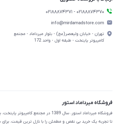
02188874370 - 02188874371
info@mirdamadstore.com
تهران - خیابان ولیعصر(عج) - بلوار میرداماد - مجتمع
کامپیوتر پایتخت - طبقه اول - واحد 172
فروشگاه میرداماد استور
فروشگاه میرداماد استور، سال 1389 در 
تا تجربه یک خرید بی نقص و مطمئن را با نازل ترین قیمت، برای ش