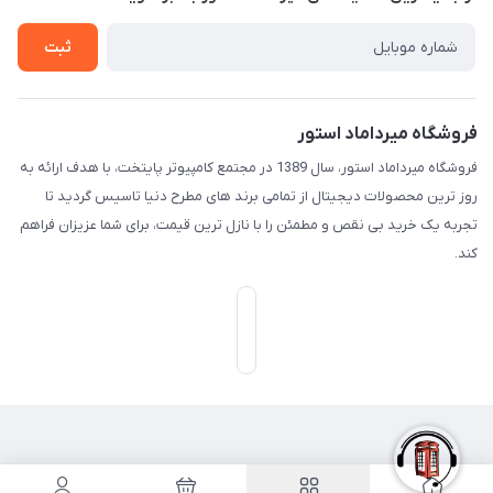
تـیـکـت بـه پـشـتـیـبـانـی
ثبت
فروشگاه میرداماد استور
فروشگاه میرداماد استور، سال 1389 در مجتمع کامپیوتر پایتخت، با هدف ارائه به
روز ترین محصولات دیجیتال از تمامی برند های مطرح دنیا تاسیس گردید تا
تجربه یک خرید بی نقص و مطمئن را با نازل ترین قیمت، برای شما عزیزان فراهم
کند.