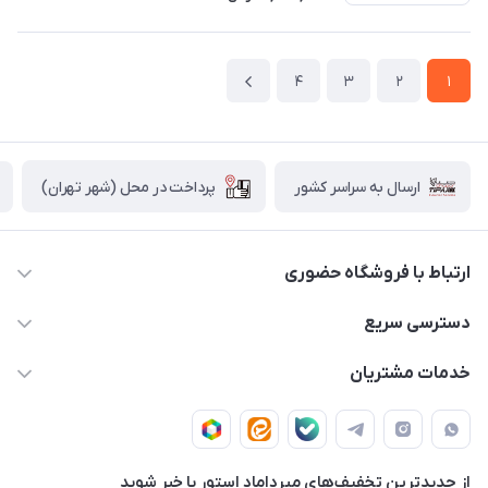
4
3
2
1
پرداخت در محل (شهر تهران)
ارسال به سراسر کشور
ارتباط با فروشگاه حضوری
02188874370 - 02188874371
دسترسی سریع
info@mirdamadstore.com
صـفـحـه اصـلـی
خدمات مشتریان
تهران - خیابان ولیعصر(عج) - بلوار میرداماد - مجتمع کامپیوتر
حـسـاب کـاربـری
قـوانـیـن و مـقـررات
پایتخت - طبقه اول - واحد 172
دربـاره مـیـردامـاد اسـتـور
روش هـای پـرداخـت
از جدید‌ترین تخفیف‌های میرداماد استور با‌ خبر شوید