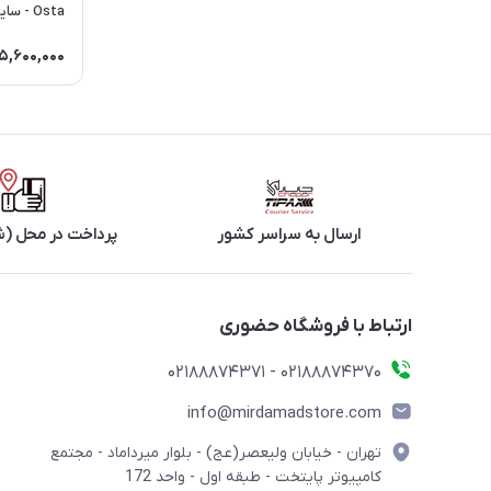
Osta - سایز 42/44/45/49
5,600,000
ارسال به سراسر کشور
پرداخت در محل (ش
ارتباط با فروشگاه حضوری
02188874370 - 02188874371
info@mirdamadstore.com
تهران - خیابان ولیعصر(عج) - بلوار میرداماد - مجتمع
کامپیوتر پایتخت - طبقه اول - واحد 172