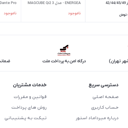
ENERGEA - مدل MAGCUBE Qi2 3
Dante Pro - سایز 44/45/46/49
in 1
ناموجود
ناموجود
تومان
هر تهران)
درگاه امن به پرداخت ملت
ضمانت 
دسترسی سریع
خدمات مشتریان
صـفـحـه اصـلـی
قـوانـیـن و مـقـررات
حـسـاب کـاربـری
روش هـای پـرداخـت
دربـاره مـیـردامـاد اسـتـور
تـیـکـت بـه پـشـتـیـبـانـی