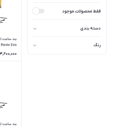
فقط محصولات موجود
دسته بندی
بند ساعت
رنگ
Revix Evo - سایز 42/44/45/49
آداپتور و شارژر
4,200,000
آبی
مشکی
طلایی
خاکستری