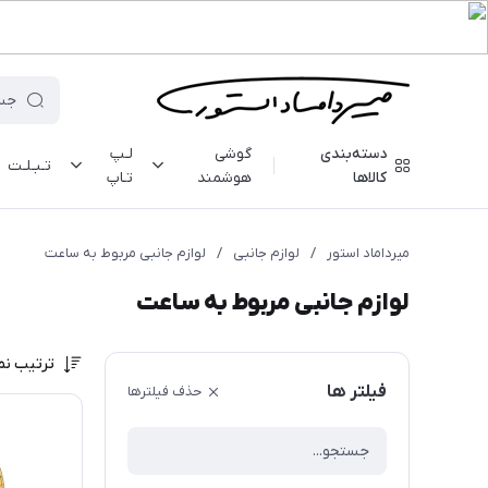
دسته‌بندی
گوشی
لـپ
تـبـلـت
کالاها
هوشمند
تـاپ
میرداماد استور
/
لوازم جانبی
/
لوازم جانبی مربوط به ساعت
لوازم جانبی مربوط به ساعت
ترتیب نم
فیلتر ها
حذف فیلترها