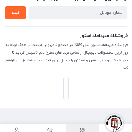
تـیـکـت بـه پـشـتـیـبـانـی
ثبت
فروشگاه میرداماد استور
فروشگاه میرداماد استور، سال 1389 در مجتمع کامپیوتر پایتخت، با هدف ارائه به
روز ترین محصولات دیجیتال از تمامی برند های مطرح دنیا تاسیس گردید تا
تجربه یک خرید بی نقص و مطمئن را با نازل ترین قیمت، برای شما عزیزان فراهم
کند.