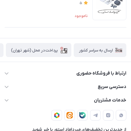
5
ناموجود
پرداخت در محل (شهر تهران)
ارسال به سراسر کشور
ارتباط با فروشگاه حضوری
02188874370 - 02188874371
دسترسی سریع
info@mirdamadstore.com
صـفـحـه اصـلـی
خدمات مشتریان
تهران - خیابان ولیعصر(عج) - بلوار میرداماد - مجتمع کامپیوتر
حـسـاب کـاربـری
قـوانـیـن و مـقـررات
پایتخت - طبقه اول - واحد 172
دربـاره مـیـردامـاد اسـتـور
روش هـای پـرداخـت
از جدید‌ترین تخفیف‌های میرداماد استور با‌ خبر شوید