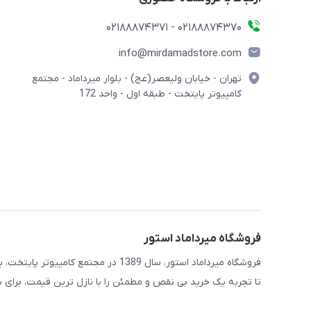
02188874370 - 02188874371
info@mirdamadstore.com
تهران - خیابان ولیعصر(عج) - بلوار میرداماد - مجتمع
کامپیوتر پایتخت - طبقه اول - واحد 172
فروشگاه میرداماد استور
فروشگاه میرداماد استور، سال 1389 در 
تا تجربه یک خرید بی نقص و مطمئن را با نازل ترین قیمت، برای ش