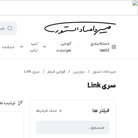
دسته‌بندی
گوشی
لـپ
تـبـلـت
کالاها
هوشمند
تـاپ
میرداماد استور
/
دوربین
/
فوجی فیلم
/
سری Link
سری Link
ترتیب نم
فیلتر ها
حذف فیلترها