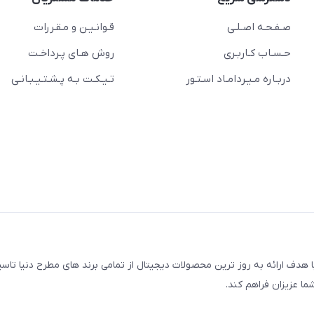
صـفـحـه اصـلـی
قـوانـیـن و مـقـررات
حـسـاب کـاربـری
روش هـای پـرداخـت
دربـاره مـیـردامـاد اسـتـور
تـیـکـت بـه پـشـتـیـبـانـی
مجتمع کامپیوتر پایتخت، با هدف ارائه به روز ترین محصولات دیجیتال از تمامی برند های مطرح دنیا
ما عزیزان فراهم کند.