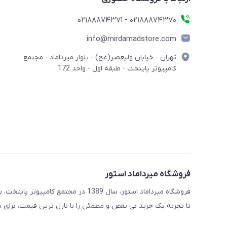
02188874370 - 02188874371
info@mirdamadstore.com
تهران - خیابان ولیعصر(عج) - بلوار میرداماد - مجتمع
کامپیوتر پایتخت - طبقه اول - واحد 172
فروشگاه میرداماد استور
فروشگاه میرداماد استور، سال 1389 در 
تا تجربه یک خرید بی نقص و مطمئن را با نازل ترین قیمت، برای ش