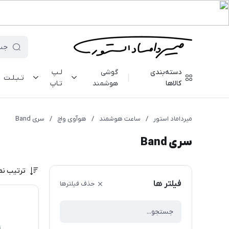
دسته‌بندی
گوشی
لـپ
تـبـلـت
کالاها
هوشمند
تـاپ
میرداماد استور
/
ساعت هوشمند
/
هوآوی واچ
/
سری Band
سری Band
ترتیب نم
فیلتر ها
حذف فیلترها