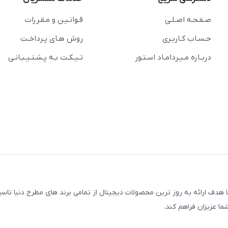
صـفـحـه اصـلـی
قـوانـیـن و مـقـررات
حـسـاب کـاربـری
روش هـای پـرداخـت
دربـاره مـیـردامـاد اسـتـور
تـیـکـت بـه پـشـتـیـبـانـی
مجتمع کامپیوتر پایتخت، با هدف ارائه به روز ترین محصولات دیجیتال از تمامی برند های مطرح دنیا
ما عزیزان فراهم کند.