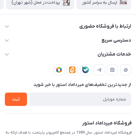
پرداخت در محل (شهر تهران)
ارسال به سراسر کشور
ارتباط با فروشگاه حضوری
02188874370 - 02188874371
دسترسی سریع
info@mirdamadstore.com
صـفـحـه اصـلـی
خدمات مشتریان
تهران - خیابان ولیعصر(عج) - بلوار میرداماد - مجتمع کامپیوتر
حـسـاب کـاربـری
قـوانـیـن و مـقـررات
پایتخت - طبقه اول - واحد 172
دربـاره مـیـردامـاد اسـتـور
روش هـای پـرداخـت
از جدید‌ترین تخفیف‌های میرداماد استور با‌ خبر شوید
تـیـکـت بـه پـشـتـیـبـانـی
ثبت
فروشگاه میرداماد استور
فروشگاه میرداماد استور، سال 1389 در مجتمع کامپیوتر پایتخت، با هدف ارائه به