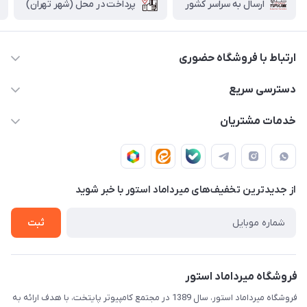
پرداخت در محل (شهر تهران)
ارسال به سراسر کشور
ارتباط با فروشگاه حضوری
02188874370 - 02188874371
دسترسی سریع
info@mirdamadstore.com
صـفـحـه اصـلـی
خدمات مشتریان
تهران - خیابان ولیعصر(عج) - بلوار میرداماد - مجتمع کامپیوتر
حـسـاب کـاربـری
قـوانـیـن و مـقـررات
پایتخت - طبقه اول - واحد 172
دربـاره مـیـردامـاد اسـتـور
روش هـای پـرداخـت
از جدید‌ترین تخفیف‌های میرداماد استور با‌ خبر شوید
تـیـکـت بـه پـشـتـیـبـانـی
ثبت
فروشگاه میرداماد استور
فروشگاه میرداماد استور، سال 1389 در مجتمع کامپیوتر پایتخت، با هدف ارائه به