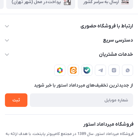
پرداخت در محل (شهر تهران)
ارسال به سراسر کشور
ارتباط با فروشگاه حضوری
02188874370 - 02188874371
دسترسی سریع
info@mirdamadstore.com
صـفـحـه اصـلـی
خدمات مشتریان
تهران - خیابان ولیعصر(عج) - بلوار میرداماد - مجتمع کامپیوتر
حـسـاب کـاربـری
قـوانـیـن و مـقـررات
پایتخت - طبقه اول - واحد 172
دربـاره مـیـردامـاد اسـتـور
روش هـای پـرداخـت
از جدید‌ترین تخفیف‌های میرداماد استور با‌ خبر شوید
تـیـکـت بـه پـشـتـیـبـانـی
ثبت
فروشگاه میرداماد استور
فروشگاه میرداماد استور، سال 1389 در مجتمع کامپیوتر پایتخت، با هدف ارائه به