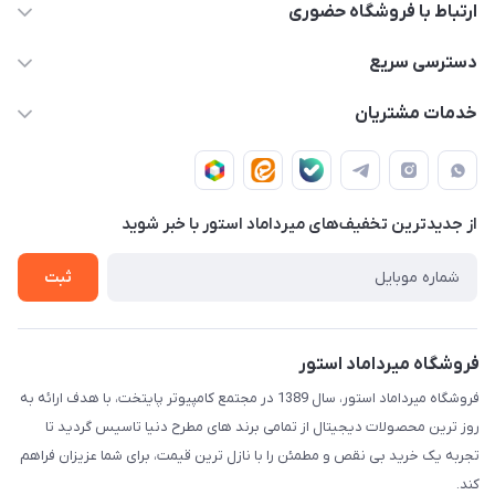
ارتباط با فروشگاه حضوری
02188874370 - 02188874371
دسترسی سریع
info@mirdamadstore.com
صـفـحـه اصـلـی
خدمات مشتریان
تهران - خیابان ولیعصر(عج) - بلوار میرداماد - مجتمع کامپیوتر
حـسـاب کـاربـری
قـوانـیـن و مـقـررات
پایتخت - طبقه اول - واحد 172
دربـاره مـیـردامـاد اسـتـور
روش هـای پـرداخـت
از جدید‌ترین تخفیف‌های میرداماد استور با‌ خبر شوید
تـیـکـت بـه پـشـتـیـبـانـی
ثبت
فروشگاه میرداماد استور
فروشگاه میرداماد استور، سال 1389 در مجتمع کامپیوتر پایتخت، با هدف ارائه به
روز ترین محصولات دیجیتال از تمامی برند های مطرح دنیا تاسیس گردید تا
تجربه یک خرید بی نقص و مطمئن را با نازل ترین قیمت، برای شما عزیزان فراهم
کند.