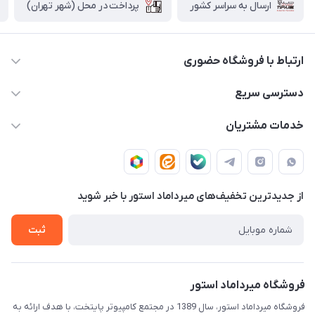
پرداخت در محل (شهر تهران)
ارسال به سراسر کشور
ارتباط با فروشگاه حضوری
02188874370 - 02188874371
دسترسی سریع
info@mirdamadstore.com
صـفـحـه اصـلـی
خدمات مشتریان
تهران - خیابان ولیعصر(عج) - بلوار میرداماد - مجتمع کامپیوتر
حـسـاب کـاربـری
قـوانـیـن و مـقـررات
پایتخت - طبقه اول - واحد 172
دربـاره مـیـردامـاد اسـتـور
روش هـای پـرداخـت
از جدید‌ترین تخفیف‌های میرداماد استور با‌ خبر شوید
تـیـکـت بـه پـشـتـیـبـانـی
ثبت
فروشگاه میرداماد استور
فروشگاه میرداماد استور، سال 1389 در مجتمع کامپیوتر پایتخت، با هدف ارائه به