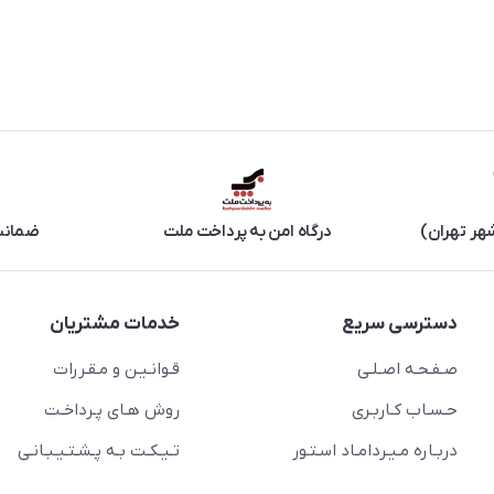
هر تهران)
درگاه امن به پرداخت ملت
ضمانت 
دسترسی سریع
خدمات مشتریان
صـفـحـه اصـلـی
قـوانـیـن و مـقـررات
حـسـاب کـاربـری
روش هـای پـرداخـت
دربـاره مـیـردامـاد اسـتـور
تـیـکـت بـه پـشـتـیـبـانـی