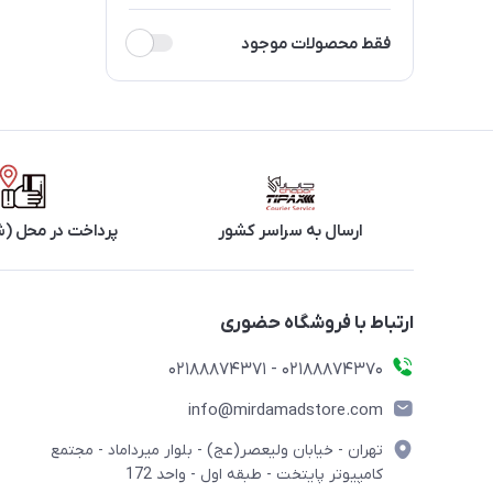
فقط محصولات موجود
ارسال به سراسر کشور
پرداخت در محل (ش
ارتباط با فروشگاه حضوری
02188874370 - 02188874371
info@mirdamadstore.com
تهران - خیابان ولیعصر(عج) - بلوار میرداماد - مجتمع
کامپیوتر پایتخت - طبقه اول - واحد 172