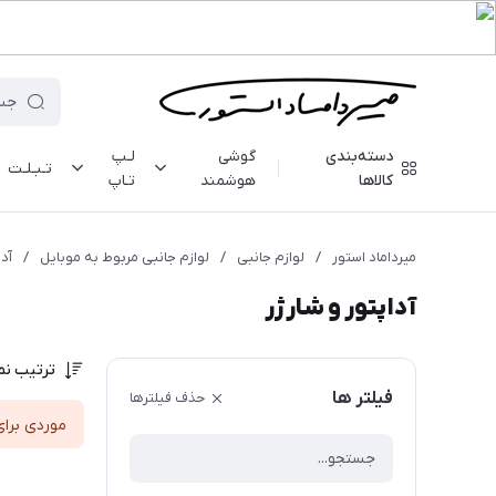
دسته‌بندی
گوشی
لـپ
تـبـلـت
کالاها
هوشمند
تـاپ
میرداماد استور
/
لوازم جانبی
/
لوازم جانبی مربوط به موبایل
/
آدا
آداپتور و شارژر
ترتیب نم
فیلتر ها
حذف فیلترها
موردی برای