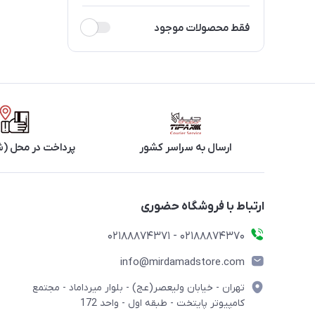
فقط محصولات موجود
ارسال به سراسر کشور
پرداخت در محل (ش
ارتباط با فروشگاه حضوری
02188874370 - 02188874371
info@mirdamadstore.com
تهران - خیابان ولیعصر(عج) - بلوار میرداماد - مجتمع
کامپیوتر پایتخت - طبقه اول - واحد 172