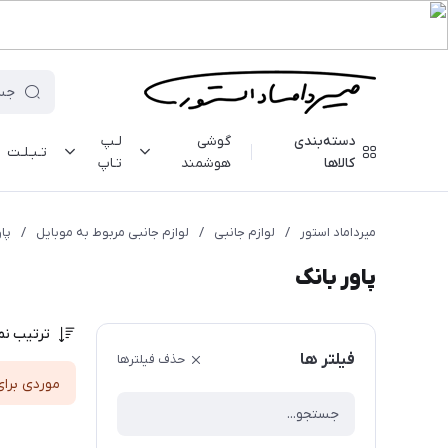
دسته‌بندی
گوشی
لـپ
تـبـلـت
کالاها
هوشمند
تـاپ
میرداماد استور
/
لوازم جانبی
/
لوازم جانبی مربوط به موبایل
/
پاو
پاور بانک
ترتیب نم
فیلتر ها
حذف فیلترها
موردی برای