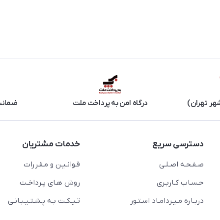
هر تهران)
درگاه امن به پرداخت ملت
ضمانت 
دسترسی سریع
خدمات مشتریان
صـفـحـه اصـلـی
قـوانـیـن و مـقـررات
حـسـاب کـاربـری
روش هـای پـرداخـت
دربـاره مـیـردامـاد اسـتـور
تـیـکـت بـه پـشـتـیـبـانـی