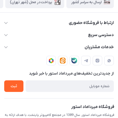
پرداخت در محل (شهر تهران)
ارسال به سراسر کشور
ارتباط با فروشگاه حضوری
02188874370 - 02188874371
دسترسی سریع
info@mirdamadstore.com
صـفـحـه اصـلـی
خدمات مشتریان
تهران - خیابان ولیعصر(عج) - بلوار میرداماد - مجتمع کامپیوتر
حـسـاب کـاربـری
قـوانـیـن و مـقـررات
پایتخت - طبقه اول - واحد 172
دربـاره مـیـردامـاد اسـتـور
روش هـای پـرداخـت
از جدید‌ترین تخفیف‌های میرداماد استور با‌ خبر شوید
تـیـکـت بـه پـشـتـیـبـانـی
ثبت
فروشگاه میرداماد استور
فروشگاه میرداماد استور، سال 1389 در مجتمع کامپیوتر پایتخت، با هدف ارائه به