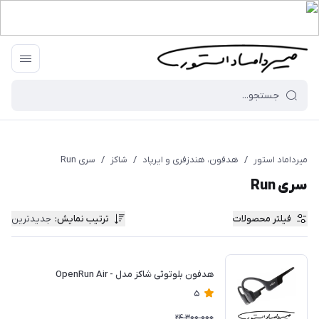
میرداماد استور
/
هدفون، هندزفری و ایرپاد
/
شاکز
/
سری Run
سری Run
فیلتر محصولات
ترتیب نمایش
:
جدیدترین
هدفون بلوتوثی شاکز مدل - OpenRun Air
5
24,300,000