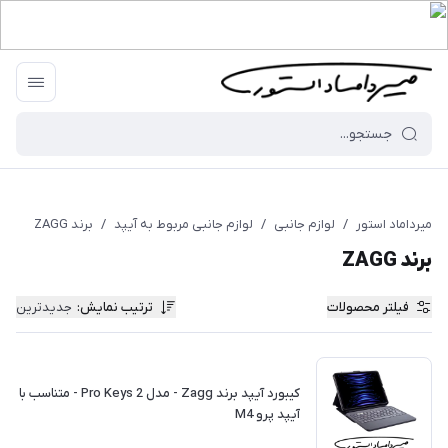
میرداماد استور
/
لوازم جانبی
/
لوازم جانبی مربوط به آیپد
/
برند ZAGG
برند ZAGG
فیلتر محصولات
ترتیب نمایش
:
جدیدترین
کیبورد آیپد برند Zagg - مدل Pro Keys 2 - متناسب با
آیپد پرو M4