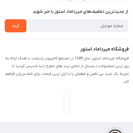
دربـاره مـیـردامـاد اسـتـور
روش هـای پـرداخـت
از جدید‌ترین تخفیف‌های میرداماد استور با‌ خبر شوید
تـیـکـت بـه پـشـتـیـبـانـی
ثبت
فروشگاه میرداماد استور
فروشگاه میرداماد استور، سال 1389 در مجتمع کامپیوتر پایتخت، با هدف ارائه به
روز ترین محصولات دیجیتال از تمامی برند های مطرح دنیا تاسیس گردید تا
تجربه یک خرید بی نقص و مطمئن را با نازل ترین قیمت، برای شما عزیزان فراهم
کند.