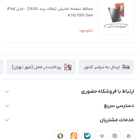
محافظ صفحه نمایش شفاف برند ZAGG - مدل iPad
A16/10th Gen
ناموجود
پرداخت در محل (شهر تهران)
ارسال به سراسر کشور
ارتباط با فروشگاه حضوری
02188874370 - 02188874371
دسترسی سریع
info@mirdamadstore.com
صـفـحـه اصـلـی
خدمات مشتریان
تهران - خیابان ولیعصر(عج) - بلوار میرداماد - مجتمع کامپیوتر
حـسـاب کـاربـری
قـوانـیـن و مـقـررات
پایتخت - طبقه اول - واحد 172