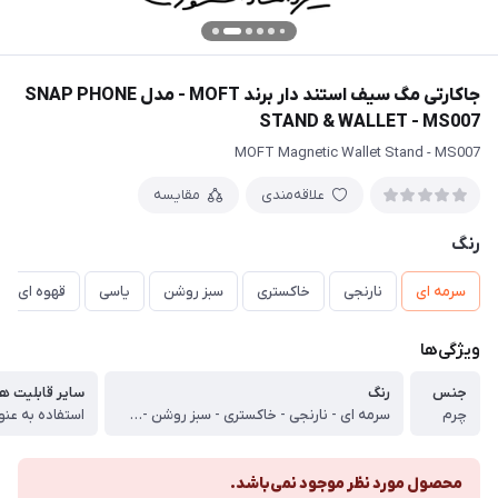
جاکارتی مگ سیف استند‌ دار برند MOFT - مدل SNAP PHONE
STAND & WALLET - MS007
MOFT Magnetic Wallet Stand - MS007
علاقه‌مندی
مقایسه
رنگ
سرمه ای
نارنجی
خاکستری
سبز روشن
یاسی
قهوه ای رو
ویژگی‌ها
جنس
رنگ
سایر قابلیت ها
چرم
سرمه ای - نارنجی - خاکستری - سبز روشن - یاسی - قهوه ای روشن - صورتی روشن
محصول مورد نظر موجود نمی‌باشد.