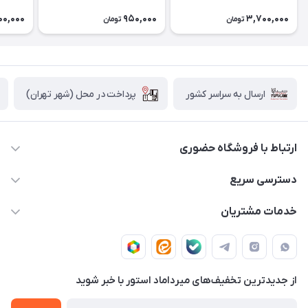
نیم متری
- سه م
00,000
950,000
3,700,000
تومان
تومان
پرداخت در محل (شهر تهران)
ارسال به سراسر کشور
ارتباط با فروشگاه حضوری
02188874370 - 02188874371
دسترسی سریع
info@mirdamadstore.com
صـفـحـه اصـلـی
خدمات مشتریان
تهران - خیابان ولیعصر(عج) - بلوار میرداماد - مجتمع کامپیوتر
حـسـاب کـاربـری
قـوانـیـن و مـقـررات
پایتخت - طبقه اول - واحد 172
دربـاره مـیـردامـاد اسـتـور
روش هـای پـرداخـت
از جدید‌ترین تخفیف‌های میرداماد استور با‌ خبر شوید
تـیـکـت بـه پـشـتـیـبـانـی