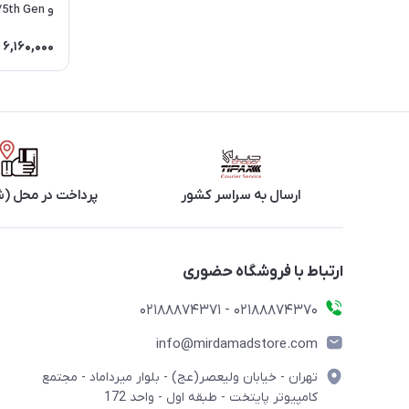
No.6 - کیفی استند دار - مشکی
6,160,000
ارسال به سراسر کشور
پرداخت در محل (ش
ارتباط با فروشگاه حضوری
02188874370 - 02188874371
info@mirdamadstore.com
تهران - خیابان ولیعصر(عج) - بلوار میرداماد - مجتمع
کامپیوتر پایتخت - طبقه اول - واحد 172