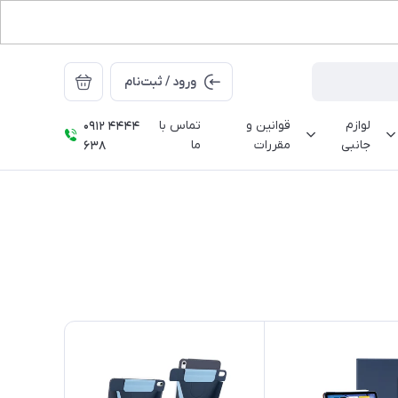
ورود / ثبت‌نام
لوازم
قوانین و
تماس با
0912 4444
جانبی
مقررات
ما
638