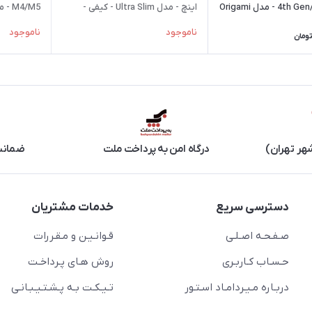
و 4th Gen/5th Gen - مدل Origami
اینچ - مدل Ultra Slim - کیفی -
مشکی
کیفی استند 
ناموجود
ناموجود
تومان
هر تهران)
درگاه امن به پرداخت ملت
ضمانت 
دسترسی سریع
خدمات مشتریان
صـفـحـه اصـلـی
قـوانـیـن و مـقـررات
حـسـاب کـاربـری
روش هـای پـرداخـت
دربـاره مـیـردامـاد اسـتـور
تـیـکـت بـه پـشـتـیـبـانـی