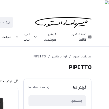
دسته‌بندی
گوشی
لـپ
تـبـلـت
کالاها
هوشمند
تـاپ
میرداماد استور
/
لوازم جانبی
/
PIPETTO
PIPETTO
ترتیب نم
فیلتر ها
حذف فیلترها