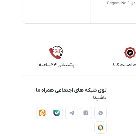
M4/M5 - مدل Origami No.3 -
دار - سفید
اصالت کالا
پشتیبانی ۲۴ ساعته!
توی شبکه های اجتماعی همراه ما
باشید!