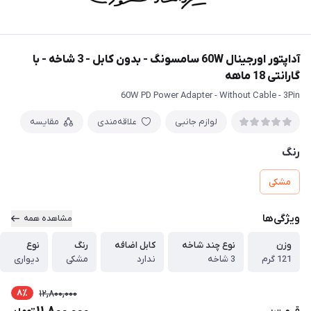
آداپتور اورجینال 60W سامسونگ - بدون کابل - 3 شاخه - با
گارانتی 18 ماهه
60W PD Power Adapter - Without Cable - 3Pin
لوازم جانبی
علاقه‌مندی
مقایسه
رنگ
مشکی
ویژگی‌ها
مشاهده همه
وزن
نوع چند شاخه
کابل اضافه
رنگ
نوع
121 گرم
3 شاخه
ندارد
مشکی
دیواری
8٪
12,800,000