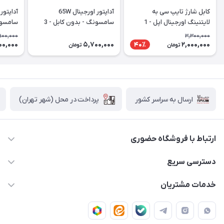
کابل شارژ تایپ سی به
آداپتور اورجینال 65W
لایتنینگ اورجینال اپل - 1
سامسونگ - بدون کابل - 3
متری (تو جعبه ای)
شاخه
شاخه - با گ
900,000
3,300,000
00,000
5,700,000
2,000,000
40٪
تومان
تومان
پرداخت در محل (شهر تهران)
ارسال به سراسر کشور
ارتباط با فروشگاه حضوری
02188874370 - 02188874371
دسترسی سریع
info@mirdamadstore.com
صـفـحـه اصـلـی
خدمات مشتریان
تهران - خیابان ولیعصر(عج) - بلوار میرداماد - مجتمع کامپیوتر
حـسـاب کـاربـری
قـوانـیـن و مـقـررات
پایتخت - طبقه اول - واحد 172
دربـاره مـیـردامـاد اسـتـور
روش هـای پـرداخـت