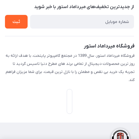
از جدید‌ترین تخفیف‌های میرداماد استور با‌ خبر شوید
تـیـکـت بـه پـشـتـیـبـانـی
ثبت
فروشگاه میرداماد استور
فروشگاه میرداماد استور، سال 1389 در مجتمع کامپیوتر پایتخت، با هدف ارائه به
روز ترین محصولات دیجیتال از تمامی برند های مطرح دنیا تاسیس گردید تا
تجربه یک خرید بی نقص و مطمئن را با نازل ترین قیمت، برای شما عزیزان فراهم
کند.