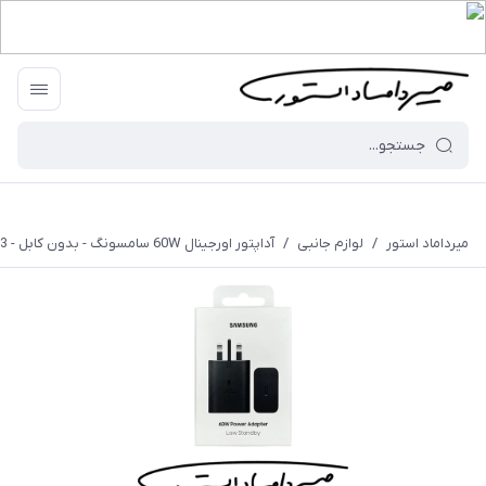
میرداماد استور
/
لوازم جانبی
/
آداپتور اورجینال 60W سامسونگ - بدون کابل - 3 شاخه - با گارانتی 18 ماهه