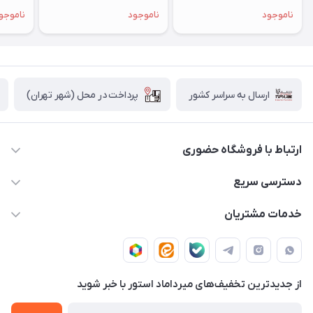
سیلیکونی 
ناموجود
ناموجود
ناموجو
پرداخت در محل (شهر تهران)
ارسال به سراسر کشور
ارتباط با فروشگاه حضوری
02188874370 - 02188874371
دسترسی سریع
info@mirdamadstore.com
صـفـحـه اصـلـی
خدمات مشتریان
تهران - خیابان ولیعصر(عج) - بلوار میرداماد - مجتمع کامپیوتر
حـسـاب کـاربـری
قـوانـیـن و مـقـررات
پایتخت - طبقه اول - واحد 172
دربـاره مـیـردامـاد اسـتـور
روش هـای پـرداخـت
از جدید‌ترین تخفیف‌های میرداماد استور با‌ خبر شوید
تـیـکـت بـه پـشـتـیـبـانـی