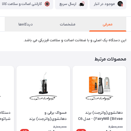
موجود در انبار
ارسال سریع
گارانتی اصالت و سلامت کالا
معرفی
مشخصات
دیدگاه‌ها
این دستگاه پک اصلی و با ضمانت اصالت و سلامت فیزیکی می باشد.
محصولات مرتبط
دهانشوی(واترجت) برند
مسواک برقی و
دستگاه 
FairyWill (Bitvae) - مدل C6
دهانشوی(واترجت) برند
PORODO - مدل
r 4 Pro
8,100,000
6,500,000