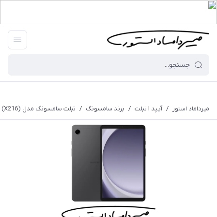
میرداماد استور
/
آیپد I تبلت
/
برند سامسونگ
/
تبلت سامسونگ مدل Tab A9 Plus (X216) - رم 4 - 64 گیگابایت - با گارانتی و ریجستری