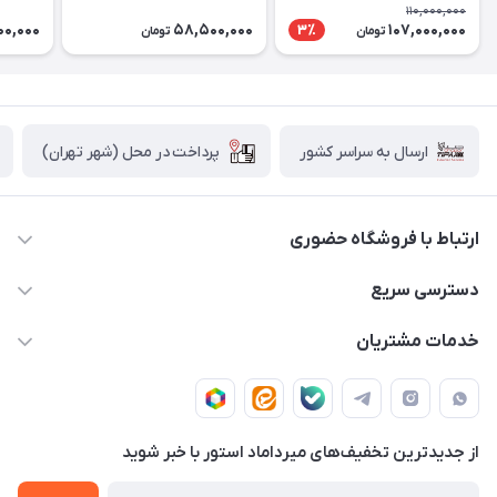
256 گیگابایت - با گارانتی و
گیگابایت - با گارانتی و
گیگابایت
110,000,000
رجیستری
رجیستری
رجیستر
00,000
58,500,000
107,000,000
3٪
تومان
تومان
پرداخت در محل (شهر تهران)
ارسال به سراسر کشور
ارتباط با فروشگاه حضوری
02188874370 - 02188874371
دسترسی سریع
info@mirdamadstore.com
صـفـحـه اصـلـی
خدمات مشتریان
تهران - خیابان ولیعصر(عج) - بلوار میرداماد - مجتمع کامپیوتر
حـسـاب کـاربـری
قـوانـیـن و مـقـررات
پایتخت - طبقه اول - واحد 172
دربـاره مـیـردامـاد اسـتـور
روش هـای پـرداخـت
از جدید‌ترین تخفیف‌های میرداماد استور با‌ خبر شوید
تـیـکـت بـه پـشـتـیـبـانـی