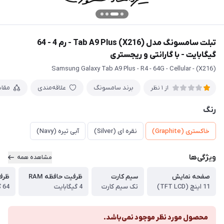
تبلت سامسونگ مدل Tab A9 Plus (X216) - رم 4 - 64
گیگابایت - با گارانتی و ریجستری
Samsung Galaxy Tab A9 Plus - R4 - 64G - Cellular - (X216)
برند سامسونگ
علاقه‌مندی
مقا
از 1 نظر
رنگ
خاکستری (Graphite)
نقره ای (Silver)
آبی تیره (Navy)
ویژگی‌ها
مشاهده همه
صفحه نمایش
سیم کارت
ظرفیت حافظه RAM
ظرف
11 اینچ (TFT LCD)
تک سیم کارت
4 گیگابایت
64 گیگابایت
محصول مورد نظر موجود نمی‌باشد.