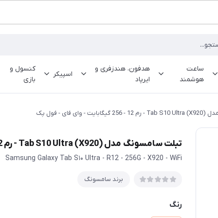
ساعت
هدفون، هندزفری و
کنسول و
اسپیکر
هوشمند
ایرپاد
بازی
 وای فای - فول پک
تبلت سامسونگ مدل Tab S10 Ultra (X920) - رم 12 - 256 گیگابایت - وای فای - فول پک
Samsung Galaxy Tab S۱۰ Ultra - R12 - 256G - X920 - WiFi
برند سامسونگ
رنگ