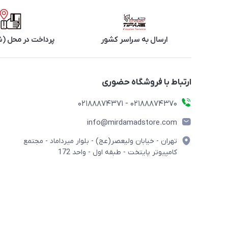
ارسال به سراسر کشور
پرداخت در محل (ش
ارتباط با فروشگاه حضوری
02188874370 - 02188874371
info@mirdamadstore.com
تهران - خیابان ولیعصر(عج) - بلوار میرداماد - مجتمع
کامپیوتر پایتخت - طبقه اول - واحد 172