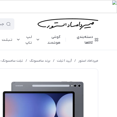
دسته‌بندی
گوشی
لـپ
تـبـلـت
کالاها
هوشمند
تـاپ
میرداماد استور
/
آیپد I تبلت
/
برند سامسونگ
/
تبلت سامسونگ مدل Tab S10 Ultra (X920) - رم 12 - 256 گیگابایت -