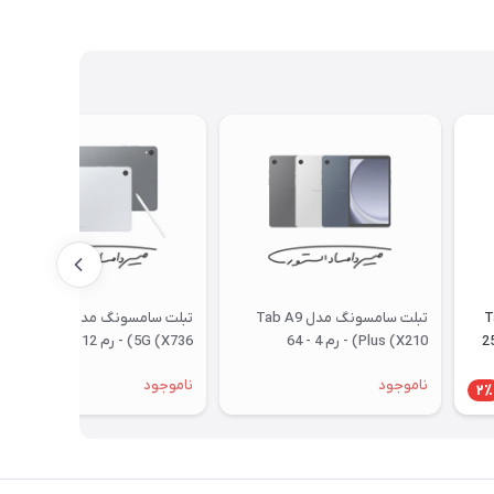
Tab 
تبلت سامسونگ مدل Tab A9
تبلت سامسونگ مدل Tab S11
) - رم 12 - 256
Plus (X210) - رم 4 - 64
5G (X736) - رم 12 - 512
ری
گیگابایت - وای فای
گیگابایت - با گارانتی و رجیستری
ناموجود
ناموجود
2٪