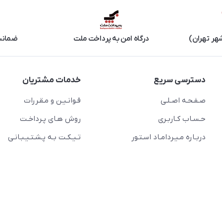
هر تهران)
درگاه امن به پرداخت ملت
ضمانت 
دسترسی سریع
خدمات مشتریان
صـفـحـه اصـلـی
قـوانـیـن و مـقـررات
حـسـاب کـاربـری
روش هـای پـرداخـت
دربـاره مـیـردامـاد اسـتـور
تـیـکـت بـه پـشـتـیـبـانـی