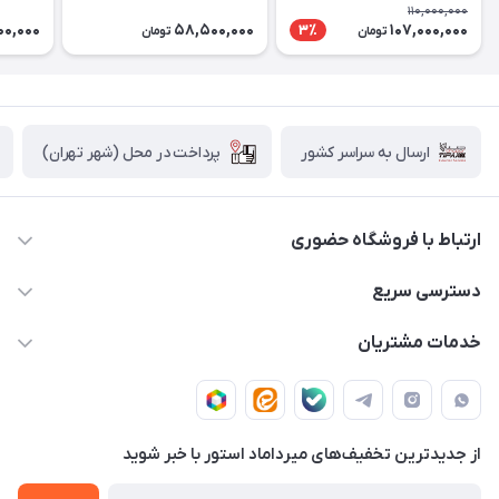
256 گیگابایت - با گارانتی و
گیگابایت - با گارانتی و
گیگابایت
110,000,000
رجیستری
رجیستری
رجیستر
00,000
58,500,000
107,000,000
3٪
تومان
تومان
پرداخت در محل (شهر تهران)
ارسال به سراسر کشور
ارتباط با فروشگاه حضوری
02188874370 - 02188874371
دسترسی سریع
info@mirdamadstore.com
صـفـحـه اصـلـی
خدمات مشتریان
تهران - خیابان ولیعصر(عج) - بلوار میرداماد - مجتمع کامپیوتر
حـسـاب کـاربـری
قـوانـیـن و مـقـررات
پایتخت - طبقه اول - واحد 172
دربـاره مـیـردامـاد اسـتـور
روش هـای پـرداخـت
از جدید‌ترین تخفیف‌های میرداماد استور با‌ خبر شوید
تـیـکـت بـه پـشـتـیـبـانـی