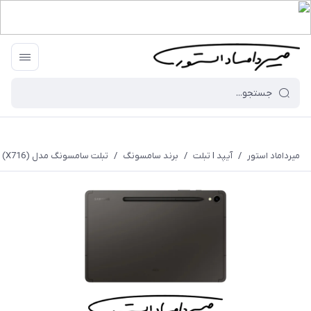
میرداماد استور
/
آیپد I تبلت
/
برند سامسونگ
/
تبلت سامسونگ مدل Tab S9 5G (X716) - رم 12 - 256 گیگابایت - با گارانتی و ریجستری