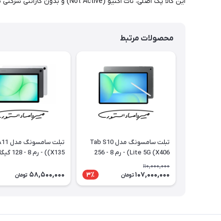
این کالا پک اصلی، نات اکتیو (Not Active) و بدون گارانتی شرکتی می باشد.
محصولات مرتبط
تبلت سامسونگ مدل Tab S10
تبلت سامس
Lite 5G (X406) - رم 8 - 256
(X135) - رم 
گیگابایت - با گارانتی و رجیستری
گارانتی و رجیستری
110,000,000
58,500,000
107,000,000
3٪
تومان
تومان