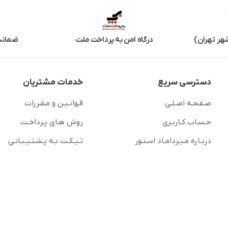
هر تهران)
درگاه امن به پرداخت ملت
ضمانت 
دسترسی سریع
خدمات مشتریان
صـفـحـه اصـلـی
قـوانـیـن و مـقـررات
حـسـاب کـاربـری
روش هـای پـرداخـت
دربـاره مـیـردامـاد اسـتـور
تـیـکـت بـه پـشـتـیـبـانـی