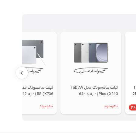
Tab 
تبلت سامسونگ مدل Tab A9
تبلت سامسونگ مدل Tab S11
) - رم 12 - 256
Plus (X210) - رم 4 - 64
5G (X736) - رم 12 - 512
ری
گیگابایت - وای فای
گیگابایت - با گارانتی و رجیستری
ناموجود
ناموجود
2٪