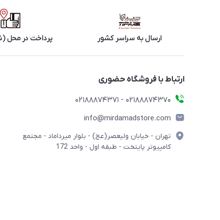
ارسال به سراسر کشور
پرداخت در محل (ش
ارتباط با فروشگاه حضوری
02188874370 - 02188874371
info@mirdamadstore.com
تهران - خیابان ولیعصر(عج) - بلوار میرداماد - مجتمع
کامپیوتر پایتخت - طبقه اول - واحد 172