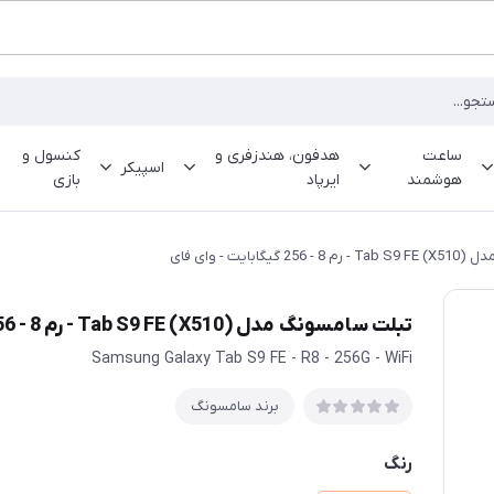
ساعت
هدفون، هندزفری و
کنسول و
اسپیکر
هوشمند
ایرپاد
بازی
گابایت - وای فای
تبلت سامسونگ مدل (X510) Tab S9 FE - رم 8 - 256 گیگابایت - وای فای
Samsung Galaxy Tab S9 FE - R8 - 256G - WiFi
برند سامسونگ
رنگ