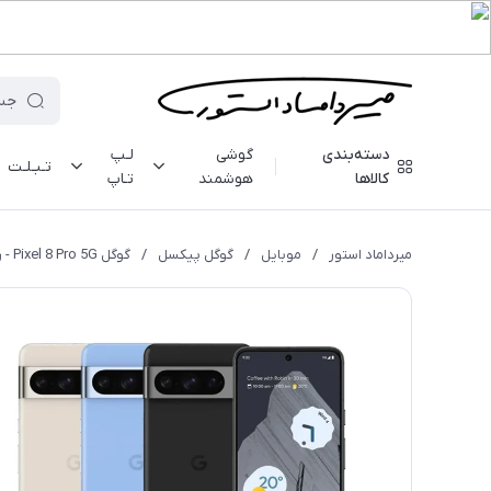
دسته‌بندی
گوشی
لـپ
تـبـلـت
کالاها
هوشمند
تـاپ
میرداماد استور
/
موبایل
/
گوگل پیکسل
/
گوگل Pixel 8 Pro 5G - رم 1۲ - 512 گیگابایت - رجیستر شده