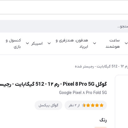
ساعت
هدفون، هندزفری و
کنسول و
اسپیکر
هوشمند
ایرپاد
بازی
گوگل Pixel 8 Pro 5G - رم 1۲ - 512 گیگابایت - رجیستر شده
Google Pixel ۸ Pro Fold 5G
گوگل پیکسل
از 2 نظر
رنگ