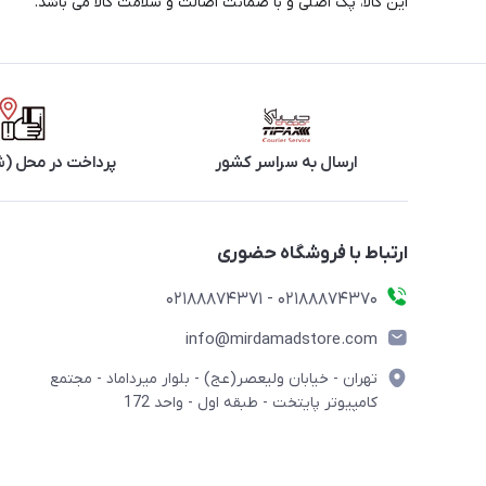
این کالا، پک اصلی و با ضمانت اصالت و سلامت کالا می باشد.
ارسال به سراسر کشور
پرداخت در محل (ش
ارتباط با فروشگاه حضوری
02188874370 - 02188874371
info@mirdamadstore.com
تهران - خیابان ولیعصر(عج) - بلوار میرداماد - مجتمع
کامپیوتر پایتخت - طبقه اول - واحد 172