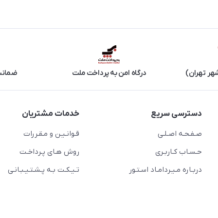
هر تهران)
درگاه امن به پرداخت ملت
ضمانت 
دسترسی سریع
خدمات مشتریان
صـفـحـه اصـلـی
قـوانـیـن و مـقـررات
حـسـاب کـاربـری
روش هـای پـرداخـت
دربـاره مـیـردامـاد اسـتـور
تـیـکـت بـه پـشـتـیـبـانـی