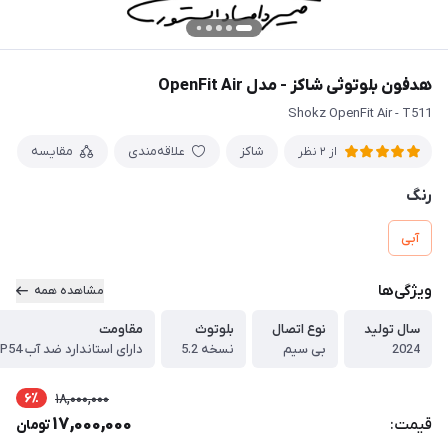
هدفون بلوتوثی شاکز - مدل OpenFit Air
Shokz OpenFit Air - T511
شاکز
علاقه‌مندی
مقایسه
از 2 نظر
رنگ
آبی
ویژگی‌ها
مشاهده همه
سال تولید
نوع اتصال
بلوتوث
مقاومت
2024
بی سیم
نسخه 5.2
6٪
18,000,000
17,000,000
قیمت:
تومان