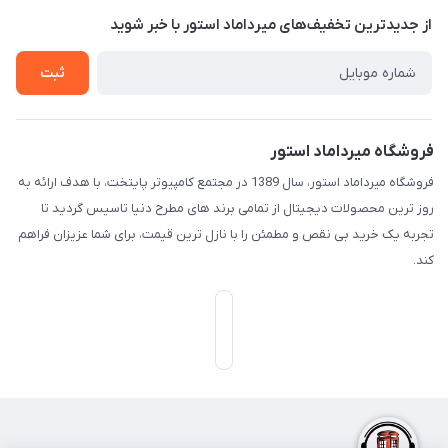
از جدید‌ترین تخفیف‌های میرداماد استور با‌ خبر شوید
تـیـکـت بـه پـشـتـیـبـانـی
ثبت
فروشگاه میرداماد استور
فروشگاه میرداماد استور، سال 1389 در مجتمع کامپیوتر پایتخت، با هدف ارائه به
روز ترین محصولات دیجیتال از تمامی برند های مطرح دنیا تاسیس گردید تا
تجربه یک خرید بی نقص و مطمئن را با نازل ترین قیمت، برای شما عزیزان فراهم
کند.