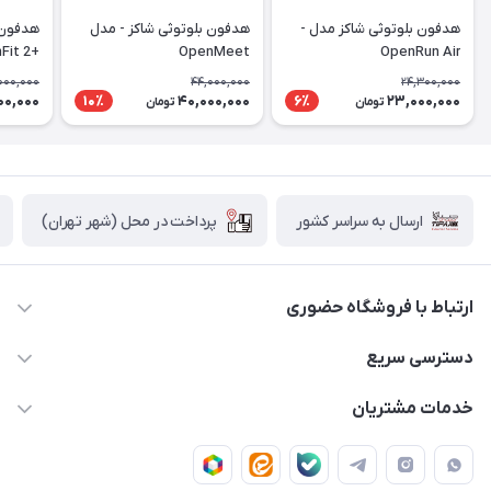
هدفون بلوتوثی شاکز مدل -
هدفون بلوتوثی شاکز - مدل
هدفون 
+OpenFit 2
OpenMeet
OpenRun Air
000,000
44,000,000
24,300,000
00,000
40,000,000
23,000,000
10٪
6٪
تومان
تومان
پرداخت در محل (شهر تهران)
ارسال به سراسر کشور
ارتباط با فروشگاه حضوری
02188874370 - 02188874371
دسترسی سریع
info@mirdamadstore.com
صـفـحـه اصـلـی
خدمات مشتریان
تهران - خیابان ولیعصر(عج) - بلوار میرداماد - مجتمع کامپیوتر
حـسـاب کـاربـری
قـوانـیـن و مـقـررات
پایتخت - طبقه اول - واحد 172
دربـاره مـیـردامـاد اسـتـور
روش هـای پـرداخـت